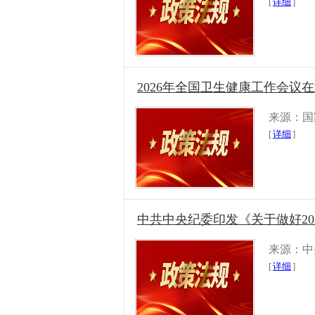
[
详细
]
2026年全国卫生健康工作会议
来源：国
[
详细
]
中共中央纪委印发《关于做好2
来源：中
[
详细
]