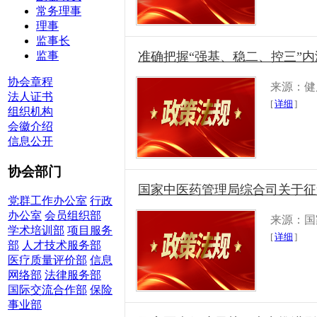
常务理事
理事
监事长
监事
准确把握“强基、稳二、控三”
协会章程
来源：健
法人证书
[
详细
]
组织机构
会徽介绍
信息公开
协会部门
国家中医药管理局综合司关于征
党群工作办公室
行政
办公室
会员组织部
来源：国
学术培训部
项目服务
[
详细
]
部
人才技术服务部
医疗质量评价部
信息
网络部
法律服务部
国际交流合作部
保险
事业部