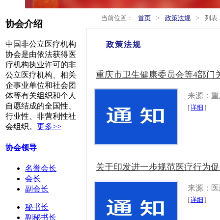
>
>
当前位置：
首页
政策法规
列表
协会介绍
中国非公立医疗机构
政策法规
协会是由依法获得医
疗机构执业许可的非
重庆市卫生健康委员会等4部门
公立医疗机构、相关
企事业单位和社会团
来源：重
体等有关组织和个人
自愿结成的全国性、
[
详细
]
行业性、非营利性社
会组织。
更多>>
协会领导
关于印发进一步规范医疗行为促
名誉会长
会长
来源：医
副会长
[
详细
]
秘书长
副秘书长