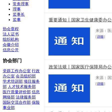
常务理事
理事
监事长
监事
重要通知丨国家卫生健康委办公
协会章程
来源：医
法人证书
[
详细
]
组织机构
会徽介绍
信息公开
协会部门
政策法规丨国家医疗保障局办公
党群工作办公室
行政
办公室
会员组织部
来源：国
学术培训部
项目服务
[
详细
]
部
人才技术服务部
医疗质量评价部
信息
网络部
法律服务部
国际交流合作部
保险
事业部