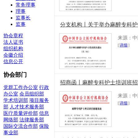
常务理事
理事
监事长
监事
分支机构丨关于举办麻醉专科护
协会章程
来源：中
法人证书
[
详细
]
组织机构
会徽介绍
信息公开
协会部门
招商函丨麻醉专科护士培训班招
党群工作办公室
行政
办公室
会员组织部
来源：中
学术培训部
项目服务
[
详细
]
部
人才技术服务部
医疗质量评价部
信息
网络部
法律服务部
国际交流合作部
保险
事业部