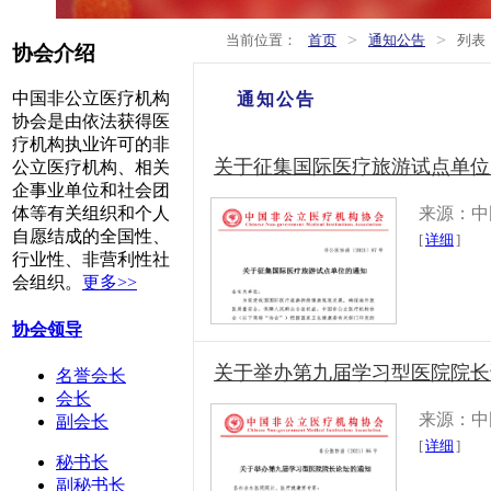
>
>
当前位置：
首页
通知公告
列表
协会介绍
中国非公立医疗机构
通知公告
协会是由依法获得医
疗机构执业许可的非
关于征集国际医疗旅游试点单位
公立医疗机构、相关
企事业单位和社会团
来源：中
体等有关组织和个人
自愿结成的全国性、
[
详细
]
行业性、非营利性社
会组织。
更多>>
协会领导
关于举办第九届学习型医院院长
名誉会长
会长
来源：中
副会长
[
详细
]
秘书长
副秘书长