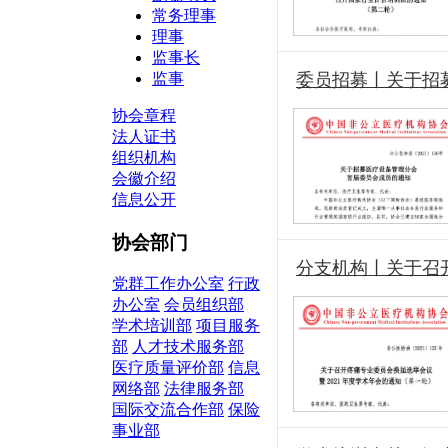
常务理事
理事
监事长
监事
委员招募丨关于招
协会章程
法人证书
组织机构
会徽介绍
信息公开
协会部门
分支机构丨关于召
党群工作办公室
行政
办公室
会员组织部
学术培训部
项目服务
部
人才技术服务部
医疗质量评价部
信息
网络部
法律服务部
国际交流合作部
保险
事业部