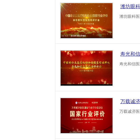
潍坊眼
潍坊眼科医
寿光和
寿光和信医
万载诚济
万载诚济医