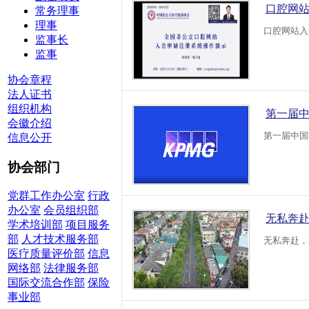
口腔网
常务理事
理事
口腔网站入
监事长
监事
协会章程
法人证书
组织机构
第一届中
会徽介绍
第一届中国
信息公开
协会部门
党群工作办公室
行政
办公室
会员组织部
无私奔
学术培训部
项目服务
部
人才技术服务部
无私奔赴，
医疗质量评价部
信息
网络部
法律服务部
国际交流合作部
保险
事业部