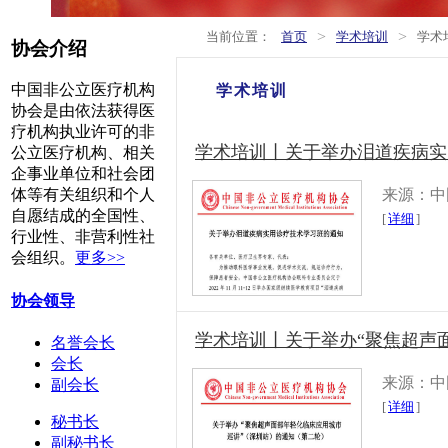
>
>
当前位置：
首页
学术培训
学术
协会介绍
中国非公立医疗机构
学术培训
协会是由依法获得医
疗机构执业许可的非
学术培训丨关于举办泪道疾病实
公立医疗机构、相关
企事业单位和社会团
来源：中
体等有关组织和个人
自愿结成的全国性、
[
详细
]
行业性、非营利性社
会组织。
更多>>
协会领导
学术培训丨关于举办“聚焦超声面
名誉会长
会长
来源：中
副会长
[
详细
]
秘书长
副秘书长