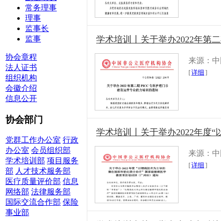
常务理事
理事
监事长
监事
学术培训丨关于举办2022年第
协会章程
来源：中
法人证书
[
详细
]
组织机构
会徽介绍
信息公开
协会部门
学术培训丨关于举办2022年度“
党群工作办公室
行政
办公室
会员组织部
来源：中
学术培训部
项目服务
[
详细
]
部
人才技术服务部
医疗质量评价部
信息
网络部
法律服务部
国际交流合作部
保险
事业部