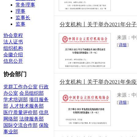
常务理事
理事
监事长
监事
分支机构丨关于举办2021年分
协会章程
来源：中
法人证书
[
详细
]
组织机构
会徽介绍
信息公开
协会部门
分支机构丨关于举办2021年
党群工作办公室
行政
办公室
会员组织部
来源：中
学术培训部
项目服务
[
详细
]
部
人才技术服务部
医疗质量评价部
信息
网络部
法律服务部
国际交流合作部
保险
事业部