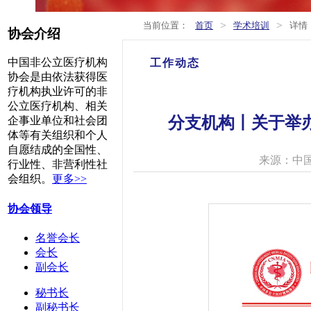
>
>
当前位置：
首页
学术培训
详情
协会介绍
中国非公立医疗机构
工作动态
协会是由依法获得医
疗机构执业许可的非
公立医疗机构、相关
分支机构丨关于举办
企事业单位和社会团
体等有关组织和个人
自愿结成的全国性、
来源：中
行业性、非营利性社
会组织。
更多>>
协会领导
名誉会长
会长
副会长
秘书长
副秘书长