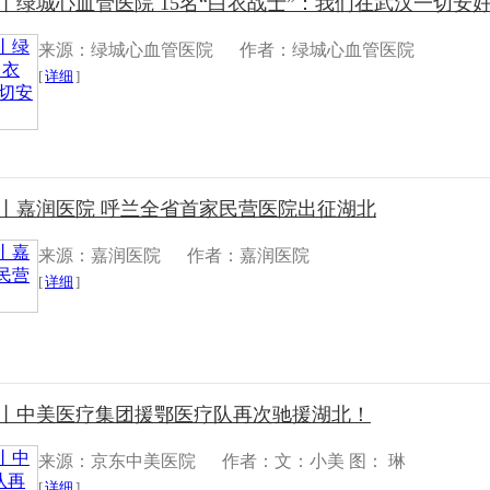
丨绿城心血管医院 15名“白衣战士”：我们在武汉一切安好，
来源：绿城心血管医院
作者：绿城心血管医院
[
详细
]
采丨嘉润医院 呼兰全省首家民营医院出征湖北
来源：嘉润医院
作者：嘉润医院
[
详细
]
采丨中美医疗集团援鄂医疗队再次驰援湖北！
来源：京东中美医院
作者：文：小美 图： 琳
[
详细
]