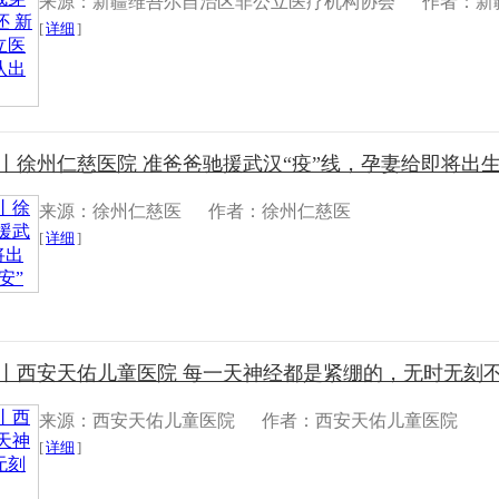
来源：新疆维吾尔自治区非公立医疗机构协会
作者：新
[
详细
]
丨​徐州仁慈医院 准爸爸驰援武汉“疫”线，孕妻给即将出生的
来源：徐州仁慈医
作者：徐州仁慈医
[
详细
]
采丨西安天佑儿童医院 每一天神经都是紧绷的，无时无刻
来源：西安天佑儿童医院
作者：西安天佑儿童医院
[
详细
]