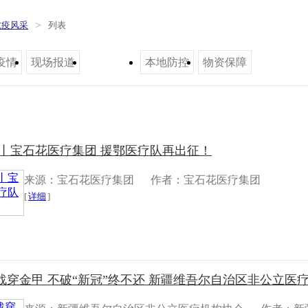
>
抗疫风采
列表
疫情
现场报道
一线支援
本地防控
物资保障
采丨宝石花医疗集团 援鄂医疗队再出征！
来源：宝石花医疗集团
作者：宝石花医疗集团
[
详细
]
穿金甲 不破“新冠”终不还 新疆维吾尔自治区非公立医疗机