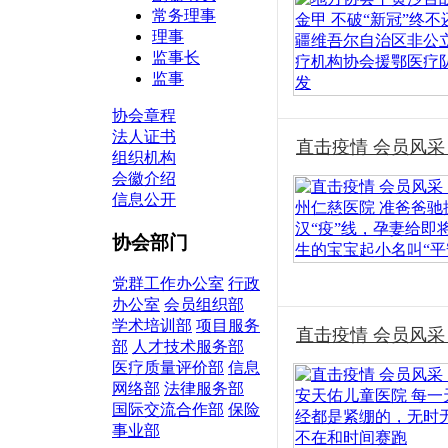
常务理事
理事
监事长
监事
协会章程
法人证书
直击疫情 会员风采
组织机构
会徽介绍
信息公开
协会部门
党群工作办公室
行政
办公室
会员组织部
学术培训部
项目服务
直击疫情 会员风
部
人才技术服务部
医疗质量评价部
信息
网络部
法律服务部
国际交流合作部
保险
事业部