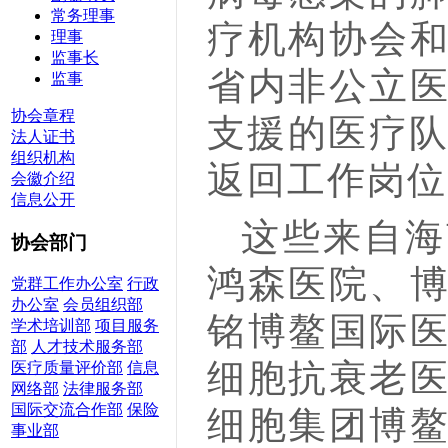
常务理事
疗机构协会
理事
监事长
省内非公立
监事
协会章程
支援的医疗队
法人证书
组织机构
返回工作岗位
会徽介绍
信息公开
这些来自海
协会部门
鸿森医院、
党群工作办公室
行政
办公室
会员组织部
铭博鳌国际
学术培训部
项目服务
部
人才技术服务部
细胞抗衰老
医疗质量评价部
信息
网络部
法律服务部
国际交流合作部
保险
细胞集团博鳌
事业部