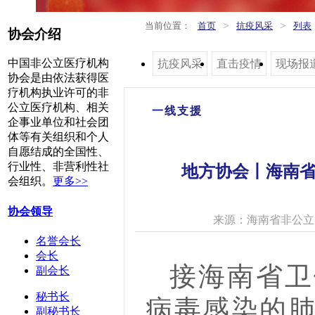
>
>
当前位置：
首页
抗疫风采
列表
协会介绍
中国非公立医疗机构
抗疫风采
直击疫情
现场报
协会是由依法获得医
疗机构执业许可的非
公立医疗机构、相关
一线支援
企事业单位和社会团
体等有关组织和个人
自愿结成的全国性、
行业性、非营利性社
地方协会丨​海南
会组织。
更多>>
协会领导
来源：海南省非公立
名誉会长
会长
接海南省卫
副会长
秘书长
病毒感染的
副秘书长