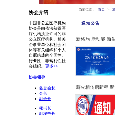
>
当前位置：
首页
协会介绍
中国非公立医疗机构
通知公告
协会是由依法获得医
疗机构执业许可的非
新格局·新动能·新
公立医疗机构、相关
企事业单位和社会团
体等有关组织和个人
自愿结成的全国性、
行业性、非营利性社
会组织。
更多>>
协会领导
薪火相传启新程 聚
名誉会长
会长
副会长
秘书长
副秘书长