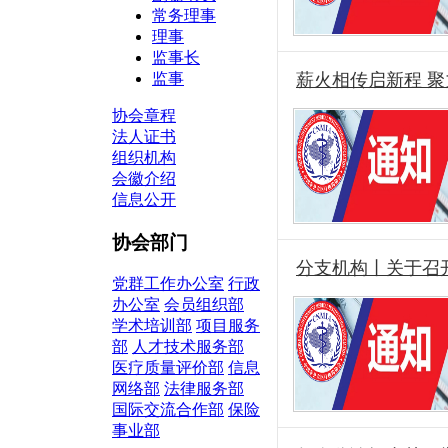
常务理事
理事
监事长
监事
薪火相传启新程 聚
协会章程
法人证书
组织机构
会徽介绍
信息公开
协会部门
分支机构丨关于召
党群工作办公室
行政
办公室
会员组织部
学术培训部
项目服务
部
人才技术服务部
医疗质量评价部
信息
网络部
法律服务部
国际交流合作部
保险
事业部