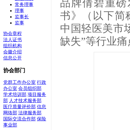
品牌倩碧重磅发
常务理事
理事
书》（以下简称
监事长
监事
中国轻医美市场
协会章程
缺失”等行业痛
法人证书
组织机构
会徽介绍
信息公开
协会部门
党群工作办公室
行政
办公室
会员组织部
学术培训部
项目服务
部
人才技术服务部
医疗质量评价部
信息
网络部
法律服务部
国际交流合作部
保险
事业部