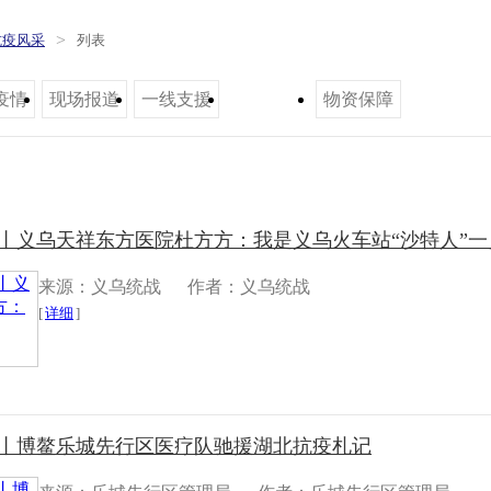
>
抗疫风采
列表
疫情
现场报道
一线支援
本地防控
物资保障
丨​义乌天祥东方医院杜方方：我是义乌火车站“沙特人”一
来源：义乌统战
作者：义乌统战
[
详细
]
采丨博鳌乐城先行区医疗队驰援湖北抗疫札记