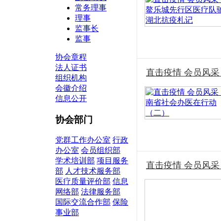
常务理事
理事
监事长
监事
协会章程
法人证书
直击疫情 会员风采
组织机构
会徽介绍
信息公开
协会部门
党群工作办公室
行政
办公室
会员组织部
学术培训部
项目服务
直击疫情 会员风
部
人才技术服务部
医疗质量评价部
信息
网络部
法律服务部
国际交流合作部
保险
事业部