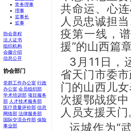
共命运、心连
常务理事
理事
监事长
人员忠诚担当
监事
疫第一线，谱
协会章程
法人证书
援”的山西篇
组织机构
会徽介绍
3月11日
信息公开
省天门市委市
协会部门
门的山西儿女
党群工作办公室
行政
办公室
会员组织部
次援鄂战疫中
学术培训部
项目服务
部
人才技术服务部
医疗质量评价部
信息
人员支援天门
网络部
法律服务部
国际交流合作部
保险
运城作为“
事业部