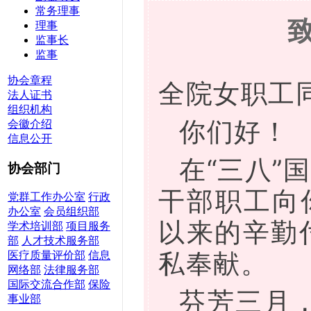
常务理事
理事
监事长
监事
协会章程
全院女职工
法人证书
组织机构
你们好！
会徽介绍
信息公开
在“三八”
协会部门
干部职工向
党群工作办公室
行政
办公室
会员组织部
以来的辛勤
学术培训部
项目服务
部
人才技术服务部
私奉献。
医疗质量评价部
信息
网络部
法律服务部
国际交流合作部
保险
芬芳三月
事业部