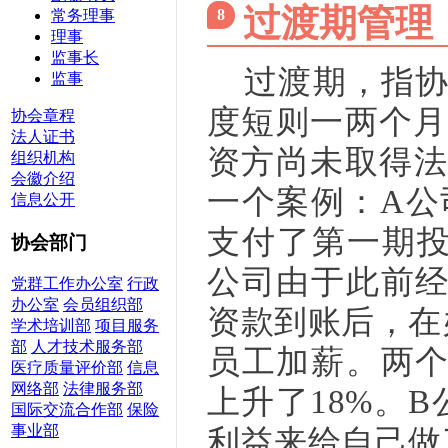
过渡期管理
8
常务理事
理事
监事长
过渡期，指
监事
度短则一两个月
协会章程
法人证书
资方尚未取得法
组织机构
会徽介绍
一个案例：A公
信息公开
支付了第一期投
协会部门
公司由于此前经
党群工作办公室
行政
办公室
会员组织部
资款到账后，在
学术培训部
项目服务
部
人才技术服务部
员工加薪。两个
医疗质量评价部
信息
网络部
法律服务部
上升了18%。
国际交流合作部
保险
事业部
利益来给自己做