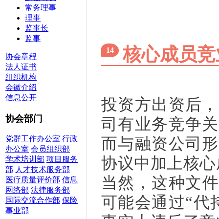
常务理事
理事
监事长
监事
核心成员竞
14
协会章程
法人证书
组织机构
会徽介绍
信息公开
投资方出资后，
协会部门
司有业务竞争关
而与融资公司形
党群工作办公室
行政
办公室
会员组织部
协议中加上核心
学术培训部
项目服务
部
人才技术服务部
当然，这种文件
医疗质量评价部
信息
网络部
法律服务部
可能会通过“代
国际交流合作部
保险
事业部