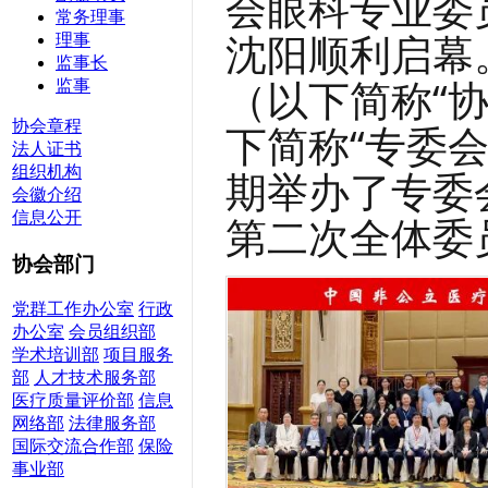
会眼科专业委
常务理事
沈阳顺利启幕
理事
监事长
（以下简称
“
监事
协会章程
下简称
“专委
法人证书
组织机构
期举办了专委
会徽介绍
信息公开
第二次全体委
协会部门
党群工作办公室
行政
办公室
会员组织部
学术培训部
项目服务
部
人才技术服务部
医疗质量评价部
信息
网络部
法律服务部
国际交流合作部
保险
事业部