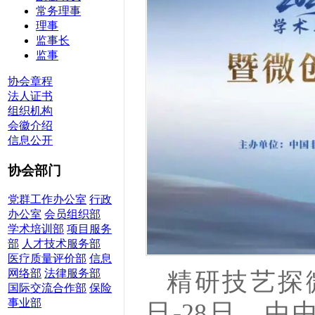
常务理事
理事
监事长
监事
协会章程
法人证书
组织机构
会徽介绍
信息公开
协会部门
党群工作办公室
行政
办公室
会员组织部
学术培训部
项目服务
部
人才技术服务部
医疗质量评价部
信息
网络部
法律服务部
精研技艺探微
国际交流合作部
保险
事业部
日-28日，