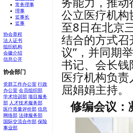
务能力，推动
常务理事
公立医疗机构
理事
监事长
至8日在北京
监事
协会章程
结合的方式
召
法人证书
组织机构
议”，并同期
会徽介绍
信息公开
书记、会长钱
协会部门
医疗机构负责
屈娟娟主持。
党群工作办公室
行政
办公室
会员组织部
学术培训部
项目服务
修编会议：
部
人才技术服务部
医疗质量评价部
信息
网络部
法律服务部
国际交流合作部
保险
事业部