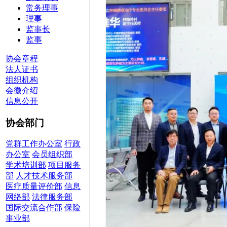
常务理事
理事
监事长
监事
协会章程
法人证书
组织机构
会徽介绍
信息公开
协会部门
党群工作办公室
行政
办公室
会员组织部
学术培训部
项目服务
部
人才技术服务部
医疗质量评价部
信息
网络部
法律服务部
国际交流合作部
保险
事业部