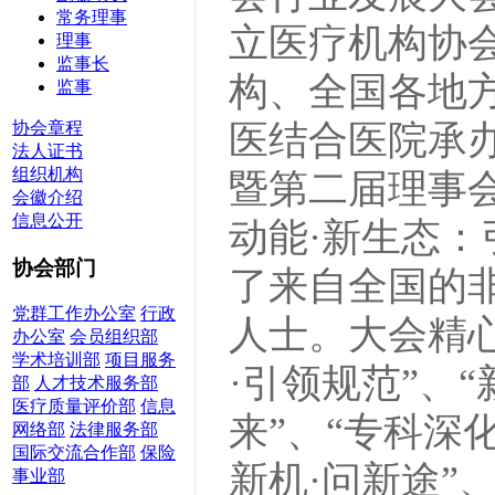
常务理事
立医疗机构协
理事
监事长
构、全国各地
监事
协会章程
医结合医院承
法人证书
组织机构
暨第二届理事会
会徽介绍
信息公开
动能·新生态：
协会部门
了来自全国的
党群工作办公室
行政
人士。大会精心
办公室
会员组织部
学术培训部
项目服务
·引领规范”、“
部
人才技术服务部
医疗质量评价部
信息
来”、“专科深
网络部
法律服务部
国际交流合作部
保险
新机·问新途”
事业部