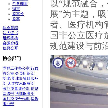
以“规范融合
常务理事
理事
展”为主题，
监事长
监事
者、医疗机构
协会章程
国非公立医疗
法人证书
组织机构
会徽介绍
规范建设与前
信息公开
协会部门
党群工作办公室
行政
办公室
会员组织部
学术培训部
项目服务
部
人才技术服务部
医疗质量评价部
信息
网络部
法律服务部
国际交流合作部
保险
事业部