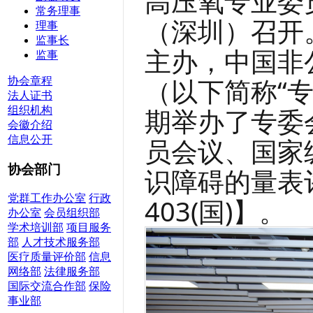
高压氧专业委
常务理事
（深圳）召开
理事
监事长
主办，中国非
监事
（以下简称“
协会章程
法人证书
期举办了专委
组织机构
会徽介绍
员会议、国家
信息公开
协会部门
识障碍的量表评
党群工作办公室
行政
403(
国
)】。
办公室
会员组织部
学术培训部
项目服务
部
人才技术服务部
医疗质量评价部
信息
网络部
法律服务部
国际交流合作部
保险
事业部