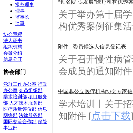
“创名院 促发展”医疗机构优秀案
常务理事
理事
关于举办第十届学
监事长
监事
构优秀案例征集活
协会章程
法人证书
附件1 委员候选人信息登记表
组织机构
会徽介绍
关于召开慢性病管
信息公开
会成员的通知附件 
协会部门
党群工作办公室
行政
办公室
会员组织部
中国非公立医疗机构协会专家信
学术培训部
项目服务
学术培训丨关于招
部
人才技术服务部
医疗质量评价部
信息
点击下载
知附件 [
网络部
法律服务部
国际交流合作部
保险
事业部