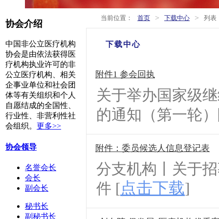
>
>
当前位置：
首页
下载中心
列表
协会介绍
中国非公立医疗机构
下载中心
协会是由依法获得医
疗机构执业许可的非
附件1 参会回执
公立医疗机构、相关
企事业单位和社会团
关于举办国家级继
体等有关组织和个人
自愿结成的全国性、
的通知（第一轮）附
行业性、非营利性社
会组织。
更多>>
协会领导
附件：委员候选人信息登记表
分支机构丨关于招
名誉会长
会长
点击下载
件 [
]
副会长
秘书长
副秘书长