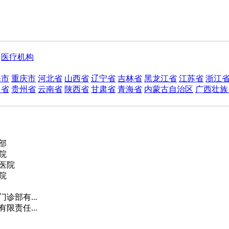
医疗机构
海市
重庆市
河北省
山西省
辽宁省
吉林省
黑龙江省
江苏省
浙江
川省
贵州省
云南省
陕西省
甘肃省
青海省
内蒙古自治区
广西壮族
部
院
医院
院
诊部有...
限责任...