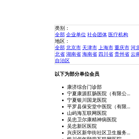
类别：
全部
企业单位
社会团体
医疗机构
地区：
全部
北京市
天津市
上海市
重庆市
河
北省
湖南省
海南省
四川省
贵州省
云
自治区
以下为部分单位会员
康济综合门诊部
宁夏康源肛肠医院（有限公...
宁夏银川国龙医院
平罗县保安堂中医院（有限...
山屿海互联网医院
吴忠卫尔康精神病医院
吴忠新区医院
兴庆区新华街社区卫生服务...