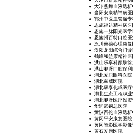
大冶市群康精神病医
大冶燕舞血液透析
当阳安康精神病医
鄂州中医血管瘤专
恩施福达精神病医
恩施一脉阳光医学影
恩施州百特口腔医疗
汉川善德心理康复
汉阳龙阳综合门诊
鹤峰和益康精神医院
洪山乐享科颜肤徐东
洪山咿呀口腔保利
湖北爱尔眼科医院
湖北军威医院
湖北康泰化成医疗管
湖北生态工程职业技
湖北咿呀医疗投资管
华润武钢总医院
黄陂百伦血液透析
黄冈平安康复医院
黄冈智影医学影像
黄石爱康医院