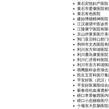
黄石宏悦妇产医院
黄石市爱康医院有限
黄石有色医院
建始博德精神医院
江汉谢珺中医诊所
江陵康宁医院有限
京山伊莱美医疗美
荆门亚贝特口腔门
荆州市文杰医院有
利川东方和谐医院
利川麓岛康复医院
利川仁济骨科医院
利川市东方和谐医
萌鹰眼科诊所湖北
民生五官科医疗集
平安好医（武汉）综
平安好医襄阳综合
蕲春佰伦血液透析
硚口李景敏西医内
硚口小忠丽格医疗
十堰东大肛肠医院