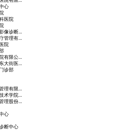
院有限...
中心
院
科医院
院
像诊断...
管理有...
医院
部
有限公...
大街医...
门诊部
理有限...
术学院...
理股份...
中心
诊断中心