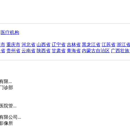
医疗机构
海市
重庆市
河北省
山西省
辽宁省
吉林省
黑龙江省
江苏省
浙江
川省
贵州省
云南省
陕西省
甘肃省
青海省
内蒙古自治区
广西壮族
限...
门诊部
院管...
限公司...
影像所