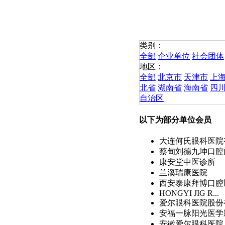
类别：
全部
企业单位
社会团体
地区：
全部
北京市
天津市
上
北省
湖南省
海南省
四
自治区
以下为部分单位会员
大连何氏眼科医院有
蔡甸刘德九坤口腔
康安堂中医诊所
兰溪瑞康医院
西安泰康拜博口腔医
HONGYI JIG R...
爱尔眼科医院股份有
安福一脉阳光医学
安徽爱尔眼科医院