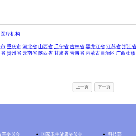
医疗机构
海市
重庆市
河北省
山西省
辽宁省
吉林省
黑龙江省
江苏省
浙江
川省
贵州省
云南省
陕西省
甘肃省
青海省
内蒙古自治区
广西壮族
上一页
下一页
改革委员会
国家卫生健康委员会
科技部