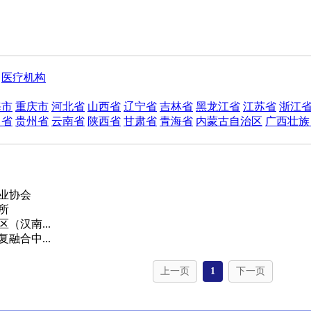
医疗机构
海市
重庆市
河北省
山西省
辽宁省
吉林省
黑龙江省
江苏省
浙江
川省
贵州省
云南省
陕西省
甘肃省
青海省
内蒙古自治区
广西壮族
业协会
所
（汉南...
融合中...
上一页
1
下一页