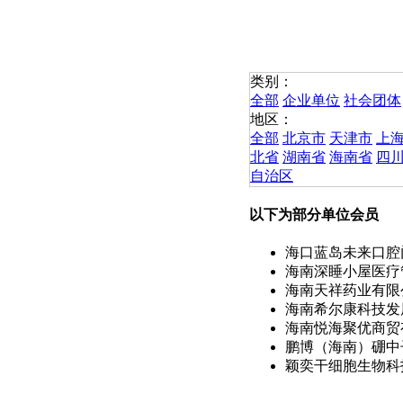
类别：
全部
企业单位
社会团体
地区：
全部
北京市
天津市
上
北省
湖南省
海南省
四
自治区
以下为部分单位会员
海口蓝岛未来口腔门
海南深睡小屋医疗管
海南天祥药业有限
海南希尔康科技发展
海南悦海聚优商贸
鹏博（海南）硼中子
颖奕干细胞生物科技(