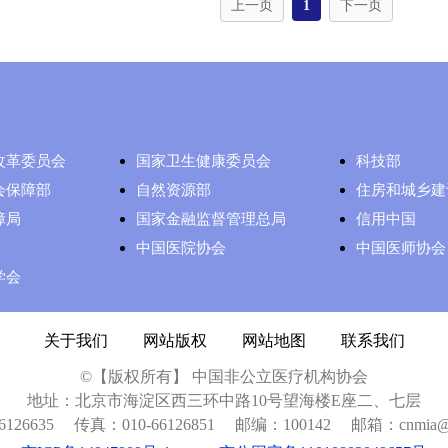
上一页
1
下一页
改革委员会
国家卫生健康委员会
科技部
会保障部
自然资源部
住房和城乡建
障局
国家金融监督管理总局
信用中国
中国医院协会
中国医师协会
学会
关于我们
|
网站版权
|
网站地图
|
联系我们
©【版权所有】 中国非公立医疗机构协会
地址：北京市海淀区西三环中路10号望海楼E座二、七层
126635
传真：010-66126851
邮编：100142
邮箱：cnmia@c