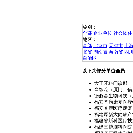
类别：
全部
企业单位
社会团体
地区：
全部
北京市
天津市
上
北省
湖南省
海南省
四
自治区
以下为部分单位会员
大干牙科门诊部
当饭吃（厦门）信息
德必碁生物科技（厦门
福安首康康复医疗
福安首康医疗康复服
福建厚新大健康产业
福建睿斯科医疗技术
福建三博脑科医院