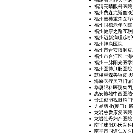
福建省医科大学附属
福清亮睛眼科医院
福州费森尤斯血液
福州鼓楼重森医疗美
福州国德老年医院
福州健康之路互联
福州迈新病理诊断
福州神康医院
福州市晋安博润皮肤
福州市台江区上海街
福州一脉阳光医学影
福州医博肛肠医院
鼓楼重森美容皮肤
海峡医疗美容门诊
华厦眼科医院集团股
惠安施雄中西医结合
晋江俊能视眼科门
力品药业(厦门）股份
龙岩慈爱康复医院
龙岩牡丹妇产医院
南平建阳郑氏骨科
南平市同道仁爱医院